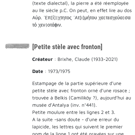
(texte dialectal), la pierre a été réemployée
au IIe siècle p.C. On peut, en effet lire au dos
Aύρ. ʹEπ[ί]|χτητος ʹAτ[ι]μήτου χα|τεσχεύα|σα
τό χεν|οτάϕιν.
[Petite stèle avec fronton]
Créateur
: Brixhe, Claude (1933-2021)
Date
: 1973/1975
Estampage de la partie supérieure d’une
petite stèle avec fronton orné d’une rosace ;
trouvée à Belkis (Camiliköy ?), aujourd’hui au
musée d’Antalya (inv. n°441).
Petite moulure entre les lignes 2 et 3.
A la suite -sans doute - d’une erreur du
lapicide, les lettres qui suivent le premier
nom de la ligne 1 ont été gravées sur une