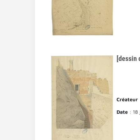
[dessin 
Créateur
Date
: 18 