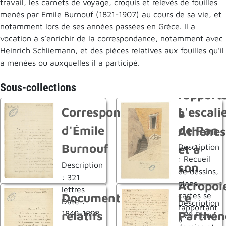
travail, les carnets de voyage, croquis et relevés de fouilles
menés par Emile Burnouf (1821-1907) au cours de sa vie, et
notamment lors de ses années passées en Grèce. Il a
vocation à s’enrichir de la correspondance, notamment avec
Heinrich Schliemann, et des pièces relatives aux fouilles qu’il
a menées ou auxquelles il a participé.
Sous-collections
Correspondance
L'escali
à
d'Émile
de Pan
Athènes
Burnouf
Description
et à
: Recueil
Description
son
de dessins,
: 321
plans,
Acropol
lettres
Documents
Le
cartes se
Date :
Description
rapportant
relatifs
Parthén
1849-1898
: 79 Plans,
à