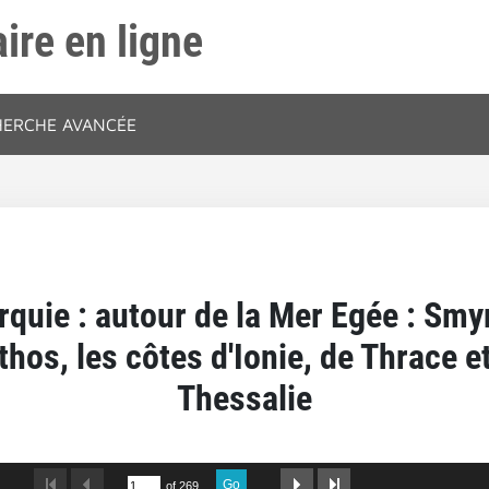
ire en ligne
HERCHE AVANCÉE
rquie‎ : autour de la Mer Egée‎ : Sm
hos, les côtes d'Ionie, de Thrace 
Thessalie
Go
of 269