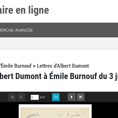
ire en ligne
HERCHE AVANCÉE
'Émile Burnouf
>
Lettres d'Albert Dumont
lbert Dumont à Émile Burnouf du 3 j
Go
of 3