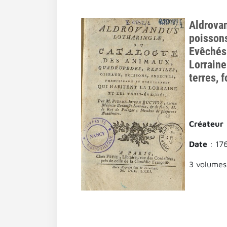
Aldrovan
poissons
Evêchés.
Lorraine
terres, 
Créateur
Date
: 17
3 volumes 